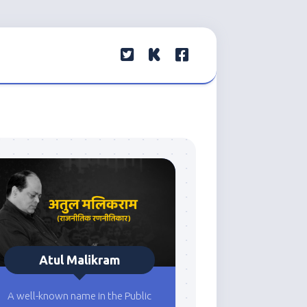
Atul Malikram
A well-known name in the Public