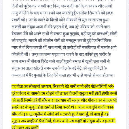
दिनों को कुरेदकर जख्मी कर दिया, जब दादी-नानी एक स्वस्थ और लम्बी
आयु जी लेने के बाद भगवान को याद करती हुईं परलोक सिधारने की इच्छा
रखती थीं। उनके कमरे के किसी कोने में बरसों से धुल खाता पड़ा हुआ
लकड़ी का संदूक आज भी मेरे ज़हन में है, जब पूरे परिवार को अपने पास
बैठाकर पोते को अपने हाथों से बनाया हुआ गुलुबंद, बड़ी बहु को करधनी, छोटी
को बाजूबंद, नाचने की शौकीन पोती को रुनझुन करती हुईं पैजनियाँ जिस
प्यार से वो दिया करती थीं, सच मानों, तो करोड़ों की मलकियत भी उसके आगे
फीकी ही थी। उम्र का लम्बा पड़ाव पार करने के बाद काँपते हुए शरीर के
साथ कमर में चौकस प्रिंट वाले सालों पुराने रुमाल में खुसी उस चाबी से
संदूक का ताला खोलते समय उनके जेठ के बड़े बेटे की बहु की बेटी के
कन्यादान में पैर पुजाई के लिए देने वाला हार भी उन्हें अच्छे से याद होता था।
वह गीता का सोलहवाँ अध्याय, सिरहाने बैठे सभी बच्चे और पोते-पोतियाँ, भरे-
पूरे परिवार के सामने दम तोड़ने की इच्छा कितनी सुकून भरी होती होगी! बच्चों
को सारी जिम्मेदारियाँ सौंप कर चार धाम की यात्रा और गौदान का संकल्प भी
हमारे घर के बुजुर्ग होश रहते ले लिया करते थे। आज जब दुनिया की चका-
चौंध की इस भूलभुलैया में लोगों को भटकते हुए देखता हूँ, तो पाता हूँ, वह
सुकून अब कहाँ? वो पैजनियाँ, वो करधनी अब कहाँ? वो संदूक और वह लम्बी-
पूरी उम्र अब कहाँ?