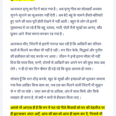
आजकल मृत्यु का पैटर्न बदल गया है। अब मृत्यु गीता का सोलहवाँ अध्याय
सुनने-सुनाने का सुअवसर नहीं देती। अब बेटे-बहू के सामने हँसते-बतियाते
हुए जाने की साध पूरी होती देखने में नहीं आती। बहुत से लोग तो इतनी
युवावस्था में जा रहे हैं कि बहू, दामाद, नाती, पोतों जैसे सुखों का आनंद, चाँद
छूकर आने जैसा सपना बनकर रह गया है।
आजकल मौत, जिंदगी से इतनी नाराज़ चल रही है कि आखिरी बार परिवार
वालों से मिलने का मौका भी नहीं दे रही। मन फिर केके, सिद्धार्थ और पुनीत
की हकीकत को याद करके भर आया। जीवन ने इन्हें इतना मौका भी नहीं
दिया कि माता-पिता, पत्नी, दोस्तों से आखिरी बार अपने मन की कुछ साध कह
लेते। न ही दो चार दिन बीमार ही पड़े रहे कि कुछ आभास हो जाता।
सोचता हूँ कि भाग-दौड़ करके, खुद के सुखों और इच्छाओं को भूलकर कमाया
गया पैसा आखिर किस काम का, जब एक बार मिलने वाली जिंदगी भी सुकून
से न जी जा सके। उम्र कम हो या अधिक, अंत में साथ सिर्फ और सिर्फ
व्यवहार ही जाना है, तो क्यों न सभी से हँसकर मिला जाए।
आपसे भी आग्रह ही है कि मन में पल रहे गीले-शिकवों को घर की देहलीज पर
ही झटककर अंदर आएँ; आज की बात को आज ही खत्म कर दें; जिससे भी