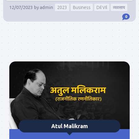
12/07/2023
by
admin
2023
Business
Dil Vil
व्यवसाय
0
Atul Malikram