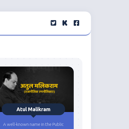
Atul Malikram
A well-known name in the Public