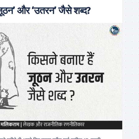
‘जूठन’ और ‘उतरन’ जैसे शब्द?