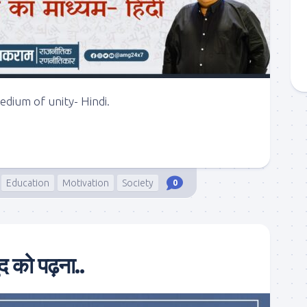
edium of unity- Hindi.
Education
Motivation
Society
0
 को पढ़ना..