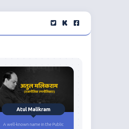
Atul Malikram
A well-known name in the Public