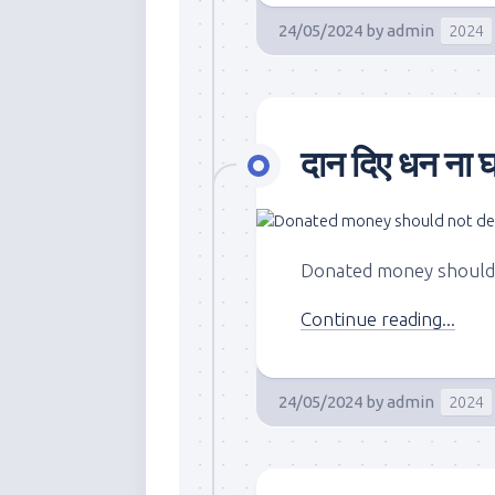
24/05/2024
by
admin
2024
दान दिए धन ना घ
Donated money should
Continue reading...
24/05/2024
by
admin
2024