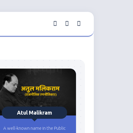
Atul Malikram
A well-known name in the Public