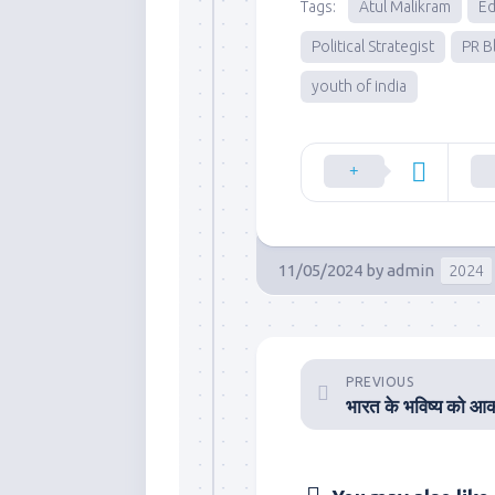
Tags:
Atul Malikram
Ed
Political Strategist
PR B
youth of india
11/05/2024
by
admin
2024
PREVIOUS