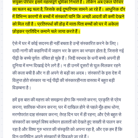
संयुक्त परिवार इसमे महत्वपूर्ण भूमिका निभाते हैं। लेकिन अब एकल परिवार
का चलन बढ़ चला है, जिसके कई दुष्परिणाम सामने आ रहे हैं। आधुनिक दौर
में विभिन्न कारणों से बच्चों में संस्कारों यानि कि अच्छी आदतों की कमी देखने
को मिल रही है। प्रतिस्पर्धा की होड़ में माता-पिता बच्चों को घर में अकेला
छोड़कर प्रतिदिन कमाने चले जाया करते हैं।
ऐसे में घर में कोई सदस्य ही नहीं बचता है उन्हें संस्कारित करने के लिए।
दादी-नानी की कहानियों में जहान भर के ज्ञान का भण्डार होता है, जिससे नई
पीढ़ी के बच्चे पूर्णतः वंचित हो चुके हैं। जिद्दी स्वभाव के धनी बच्चे अपनी ही
दुनिया में मग्न दिखाई देने लगे हैं। न ही उनमें दूसरों से घुल-मिलकर रहने
की कला बची है और न ही अपने से बड़ों का अदब। संस्कारों के इस देश में
विलुप्त होते संस्कार या नई पीढ़ी की संस्कारहीनता वास्तव में बहुत बड़ी
विडम्बना है।
हमें इस बात की महत्ता को समझना होगा कि नमस्ते करना, प्रकृति से प्रेम
करना, सात्विक भोजन करना, घर में दाखिल होने से पहले मुँह-हाथ धोना,
मरणोपरांत दाह संस्कार करना, तेरह दिन घर में ही रहना, और ऐसे बहुत से
संस्कारों का सम्पूर्ण विश्व वर्तमान हालातों को देखते हुए सख्ती से पालन कर
रहा है और विश्व गुरु भारत की संस्कृति को अपना रहा है, और एक हम हैं कि
दिन-प्रतिदिन अपने संस्कारों से पिछड़ते जा रहे हैं।