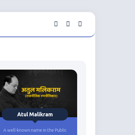
Atul Malikram
A well-known name in the Public