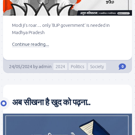
Modi ji’s roar… only ‘BJP government’ is needed in
Madhya Pradesh
Continue reading...
24/05/2024
by
admin
2024
Politics
Society
0
अब सीखना है खुद को पढ़ना..