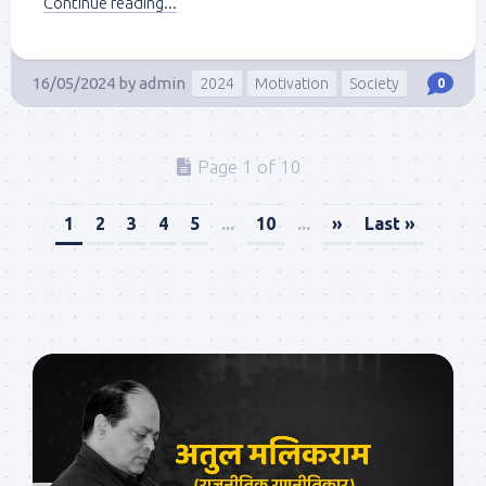
Continue reading...
16/05/2024
by
admin
2024
Motivation
Society
0
Page 1 of 10
1
2
3
4
5
...
10
...
»
Last »