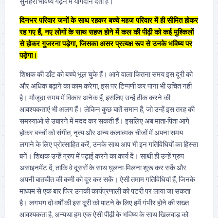
सुनहरा भविष्य गढ़ने में योगदान देता है।
दिनभर परिवार जनों के साथ रहकर बच्चे महज परिवार में ही सीमित होकर
रह गए हैं, नए लोगों के साथ सहज होने में कल की पीढ़ी को कई मुश्किलों
से होकर गुजरना पड़ेगा, जिसका असर प्रत्यक्ष रूप से उनके भविष्य पर
पड़ेगा।
शिक्षक की डाँट को बच्चे भूल चुके हैं। आने वाला कितना समय इस दूरी को
और अधिक बढ़ाने का काम करेगा, इस पर टिप्पणी कर पाना भी उचित नहीं
है। मौजूदा समय में विकार अनेक हैं, इसलिए उन्हें ठीक करने की
आवश्यकताएं भी अलग हैं। लेकिन कुछ बातें समान हैं, जो उन्हें इस तरह की
समस्याओं से उबारने में मदद कर सकती हैं। इसलिए अब माता-पिता आगे
होकर बच्चों को संगीत, नृत्य और अन्य कलात्मक चीजों में अपना समय
लगाने के लिए प्रोत्साहित करें, उनके साथ आप भी इन गतिविधियों का हिस्सा
बनें। शिक्षक उन्हें ग्रुप में पढ़ाई करने का कार्य दें। साथी ही उन्हें ग्रुप
असाइनमेंट दें, ताकि वे दूसरों के साथ घुलना-मिलना शुरू कर सकें और
अपनी बातचीत की कमी को दूर कर सकें। ऐसी तमाम गतिविधियां हैं, जिनके
माध्यम से एक बार फिर उनकी कार्यप्रणाली को पटरी पर लाया जा सकता
है। लगभग दो वर्षों की इस दूरी को पाटने के लिए हमें गंभीर होने की सख्त
आवश्यकता है, अन्यथा हम एक ऐसी पीढ़ी के भविष्य के साथ खिलवाड़ को