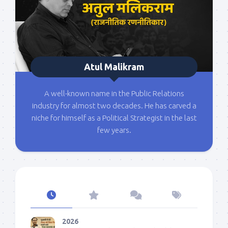
Atul Malikram
A well-known name in the Public Relations
industry for almost two decades. He has carved a
niche for himself as a Political Strategist in the last
few years.
2026