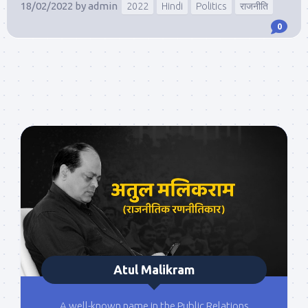
18/02/2022
by
admin
2022
Hindi
Politics
राजनीति
0
Atul Malikram
A well-known name in the Public Relations