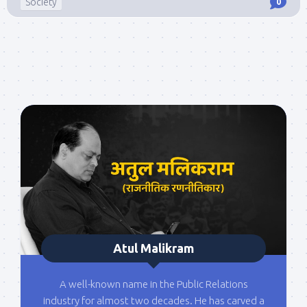
Society
0
Atul Malikram
A well-known name in the Public Relations
industry for almost two decades. He has carved a