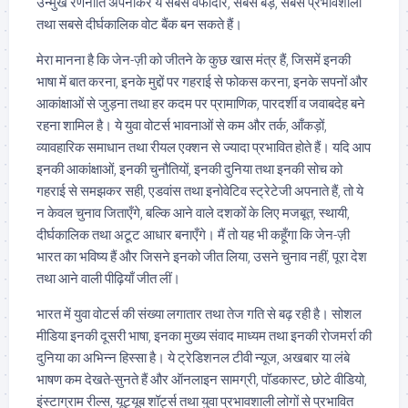
उन्मुख रणनीति अपनाकर ये सबसे वफादार, सबसे बड़े, सबसे प्रभावशाली
तथा सबसे दीर्घकालिक वोट बैंक बन सकते हैं।
मेरा मानना है कि जेन-ज़ी को जीतने के कुछ खास मंत्र हैं, जिसमें इनकी
भाषा में बात करना, इनके मुद्दों पर गहराई से फोकस करना, इनके सपनों और
आकांक्षाओं से जुड़ना तथा हर कदम पर प्रामाणिक, पारदर्शी व जवाबदेह बने
रहना शामिल है। ये युवा वोटर्स भावनाओं से कम और तर्क, आँकड़ों,
व्यावहारिक समाधान तथा रीयल एक्शन से ज्यादा प्रभावित होते हैं। यदि आप
इनकी आकांक्षाओं, इनकी चुनौतियों, इनकी दुनिया तथा इनकी सोच को
गहराई से समझकर सही, एडवांस तथा इनोवेटिव स्ट्रेटेजी अपनाते हैं, तो ये
न केवल चुनाव जिताएँगे, बल्कि आने वाले दशकों के लिए मजबूत, स्थायी,
दीर्घकालिक तथा अटूट आधार बनाएँगे। मैं तो यह भी कहूँगा कि जेन-ज़ी
भारत का भविष्य हैं और जिसने इनको जीत लिया, उसने चुनाव नहीं, पूरा देश
तथा आने वाली पीढ़ियाँ जीत लीं।
भारत में युवा वोटर्स की संख्या लगातार तथा तेज गति से बढ़ रही है। सोशल
मीडिया इनकी दूसरी भाषा, इनका मुख्य संवाद माध्यम तथा इनकी रोजमर्रा की
दुनिया का अभिन्न हिस्सा है। ये ट्रेडिशनल टीवी न्यूज, अखबार या लंबे
भाषण कम देखते-सुनते हैं और ऑनलाइन सामग्री, पॉडकास्ट, छोटे वीडियो,
इंस्टाग्राम रील्स, यूट्यूब शॉर्ट्स तथा युवा प्रभावशाली लोगों से प्रभावित