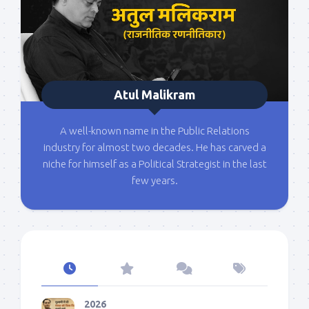
Atul Malikram
A well-known name in the Public Relations
industry for almost two decades. He has carved a
niche for himself as a Political Strategist in the last
few years.
2026