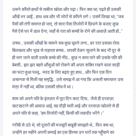
उसने काँपते हाथों से ताबीज खोला और पढ़ा। फिर क्या था, पढ़ते ही उसकी
आँखें भर आईं.. हाथ अब और भी जोरों से काँपने लगे। उसमें लिखा था, “जब
पैसों की तंगी समाप्त हो जाए, तो सारा पैसा तिजोरी में छिपाने के बजाए कुछ
पैसे ऐसे घर में डाल देना, जहाँ से रात को बच्चों के रोने की आवाज़ें आती हों..”
उफ्फ.. उसकी आँखों के सामने सब कुछ घूमने लगा.. हर रात उसका रोता-
बिलखता और भूख से तड़पता बच्चा.. थपकी देकर सुलाने के बाद भी दूर से
ही भाग जाने वाली उसके बच्चे की नींद.. कुछ न कमा पाने की उसके पति की
बेबसी.. झर-झर बहते आँसुओं को रोकने की अपार शक्ति रखने वाला साड़ी
का फटा हुआ पल्लू.. मदद के लिए बढ़ाए हुए हाथ.. और फिर एक दिन
अचानक से मिली यह समृद्धि.. उसे समझ में आ गया कि असली चमत्कार उस
मंत्र में नहीं था, बल्कि उसकी सोच में था।
शाम को अपने पति के इंतज़ार में पूरा दिन काट दिया.. जैसे ही दरवाज़ा
खटखटाने की आवाज़ आई, वह दौड़ी चली आई और दरवाज़ा खोलते से ही
अपने पति से कहा, “हम तिजोरी नहीं, किसी की तकदीर भरेंगे।”
गरीबी से उठे थे, सो दूसरों की मजबूरी बखूबी समझते थे.. फिर क्या था,
उन्होंने हर महीने अपनी कमाई का एक हिस्सा उन घरों तक पहुँचाने का