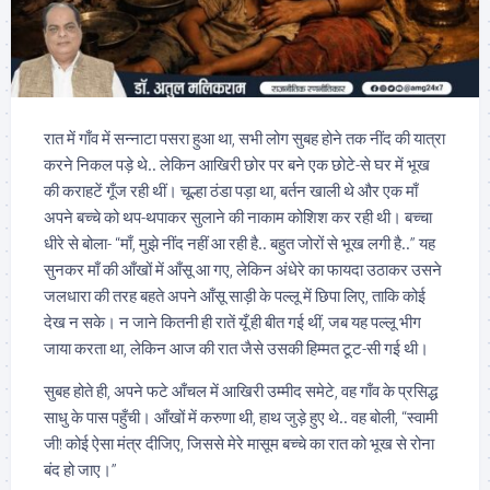
रात में गाँव में सन्नाटा पसरा हुआ था, सभी लोग सुबह होने तक नींद की यात्रा
करने निकल पड़े थे.. लेकिन आखिरी छोर पर बने एक छोटे-से घर में भूख
की कराहटें गूँज रही थीं। चूल्हा ठंडा पड़ा था, बर्तन खाली थे और एक माँ
अपने बच्चे को थप-थपाकर सुलाने की नाकाम कोशिश कर रही थी। बच्चा
धीरे से बोला- “माँ, मुझे नींद नहीं आ रही है.. बहुत जोरों से भूख लगी है..” यह
सुनकर माँ की आँखों में आँसू आ गए, लेकिन अंधेरे का फायदा उठाकर उसने
जलधारा की तरह बहते अपने आँसू साड़ी के पल्लू में छिपा लिए, ताकि कोई
देख न सके। न जाने कितनी ही रातें यूँ ही बीत गई थीं, जब यह पल्लू भीग
जाया करता था, लेकिन आज की रात जैसे उसकी हिम्मत टूट-सी गई थी।
सुबह होते ही, अपने फटे आँचल में आखिरी उम्मीद समेटे, वह गाँव के प्रसिद्ध
साधु के पास पहुँची। आँखों में करुणा थी, हाथ जुड़े हुए थे.. वह बोली, “स्वामी
जी! कोई ऐसा मंत्र दीजिए, जिससे मेरे मासूम बच्चे का रात को भूख से रोना
बंद हो जाए।”