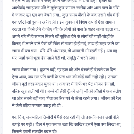
महिला ने वह पर्ची और रुपए अपने पति के हाथों में थमा दिए। ईश्वर का
आशीर्वाद समझकर पति ने तुरंत कुछ सामान खरीदा और आस-पास के गाँवों
में जाकर घूम-घूम कर बेचने लगा.. कुछ समय बीतने के बाद उसने गाँव में ही
एक छोटी-सी दुकान खरीद ली। इस दुकान में विशेष रूप से ऐसा सामान
रखता था, जिसे लेने के लिए गाँव के लोगों को पास के शहर जाना पड़ता था..
अपने गाँव में ही सामान मिलने की सुविधा होने से लोगों की गाड़ी-घोड़ों के
किराए में लगने वाले पैसों की चिंता तो खत्म हो ही गई, साथ ही शहर जाने का
समय भी बच गया.. धीरे-धीरे धंधा बढ़ा, तो आमदनी भी बढ़ती गई। अब वह
घर, जहाँ कभी भूख डेरा डाले बैठी थी, समृद्धि से भरने लगा।
समय बीतता गया। दुकान बढ़ी, ग्राहक बढ़े और देखते ही देखते एक दिन
ऐसा आया, जब उन पति-पत्नी के पास धन की कोई कमी नहीं रही। उनका
जीवन पूरी तरह बदल चुका था। अब घर में सिर्फ भर पेट भोजन ही नहीं,
बल्कि खुशहाली भी थी। बच्चे की हँसी गूँजने लगी, माँ की आँखों में अब संतोष
था और सबसे बड़ी बात, पिता का सिर गर्व से ऊँचा रहने लगा। जीवन की रेल
ने जैसे बढ़िया रफ्तार पकड़ ली थी..
एक दिन, जब महिला तिजोरी में पैसे रख रही थी, तो उसकी नज़र उसी पीले
कपड़े पर पड़ी। दिल में एक सवाल उठा कि आखिर इसमें ऐसा क्या लिखा था,
जिसने हमारी तकदीर बदल दी?