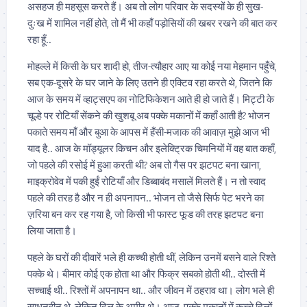
असहज ही महसूस करते हैं। अब तो लोग परिवार के सदस्यों के ही सुख-
दुःख में शामिल नहीं होते, तो मैं भी कहाँ पड़ोसियों की खबर रखने की बात कर
रहा हूँ..
मोहल्ले में किसी के घर शादी हो, तीज-त्यौहार आए या कोई नया मेहमान पहुँचे,
सब एक-दूसरे के घर जाने के लिए उतने ही एक्टिव रहा करते थे, जितने कि
आज के समय में व्हाट्सएप का नोटिफिकेशन आते ही हो जाते हैं। मिट्टी के
चूल्हे पर रोटियाँ सेंकने की खुशबू अब पक्के मकानों में कहाँ आती है? भोजन
पकाते समय माँ और बुआ के आपस में हँसी-मजाक की आवाज़ मुझे आज भी
याद है.. आज के मॉड्यूलर किचन और इलेक्ट्रिक चिमनियों में वह बात कहाँ,
जो पहले की रसोई में हुआ करती थी? अब तो गैस पर झटपट बना खाना,
माइक्रोवेव में पकी हुईं रोटियाँ और डिब्बाबंद मसालें मिलते हैं। न तो स्वाद
पहले की तरह है और न ही अपनापन.. भोजन तो जैसे सिर्फ पेट भरने का
ज़रिया बन कर रह गया है, जो किसी भी फास्ट फूड की तरह झटपट बना
लिया जाता है।
पहले के घरों की दीवारें भले ही कच्ची होती थीं, लेकिन उनमें बसने वाले रिश्ते
पक्के थे। बीमार कोई एक होता था और फिक्र सबको होती थी.. दोस्ती में
सच्चाई थी.. रिश्तों में अपनापन था.. और जीवन में ठहराव था। लोग भले ही
साधनहीन थे, लेकिन दिल के अमीर थे। आज, पक्के मकानों में कच्चे दिलों