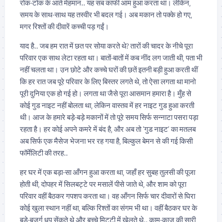
रोक-टोक के आते मेहमान.. यह सब काफी आम हुआ करता था। लेकिन,
समय के साथ-साथ यह तस्वीर भी बदल गई। अब मकान तो पक्के हो गए,
मगर रिश्तों की दीवारें कच्ची पड़ गईं।
याद है.. जब हम रात में छत पर सोया करते थे? तारों की चादर के नीचे पूरा
परिवार एक साथ लेटा रहता था। बातों-बातों में कब नींद लग जाती थी, पता भी
नहीं चलता था। उन छोटे और कच्चे घरों की छतें इतनी बड़ी हुआ करती थीं
कि हर रात जब पूरे परिवार के लिए बिस्तर लगते थे, तो ऐसा लगता था मानो
पूरी दुनिया एक हो गई हो। लगता था जैसे पूरा आसमान हमारा है। मुँह से
कोई गुड नाइट नहीं बोलता था, लेकिन वास्तव में हर नाइट गुड हुआ करती
थी। आज के हमारे बड़े-बड़े मकानों में तो पूरे समय सिर्फ सन्नाटा पसरा पड़ा
रहता है। हर कोई अपने कमरे में बंद है, और अब तो ‘गुड नाइट’ का मतलब
अब सिर्फ एक मैसेज भेजना भर रह गया है, बिल्कुल बेमन से की गई किसी
फॉर्मेलिटी की तरह..
हर घर में एक बड़ा-सा आँगन हुआ करता था, जहाँ हर सुबह तुलसी की पूजा
होती थी, दोपहर में सिलबट्टे पर मसालें पीसे जाते थे, और शाम को पूरा
परिवार वहीं बैठकर गपशप करता था। वह आँगन सिर्फ चार दीवारों से घिरा
कोई खुला स्थान नहीं था, बल्कि रिश्तों का संगम भी था। वहीं बैठकर घर के
बड़े-बुजुर्ग धूप सेंकते थे और बच्चे मिट्टी में खेलते थे.. काम-काज की सारी