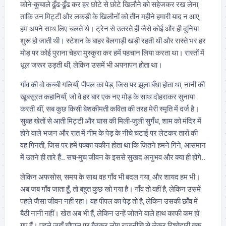
कोने-कुचाले ढूँढ-ढूँढ कर हर छोटे से छोटे खिलौने को सहेजकर रख लेना,
ताकि उन मिट्टी और लकड़ी के खिलौनों को तीन महीने हमारी याद न आए,
हम अपने साथ लिए चलते थे। ट्रेन से उतरते ही जैसे कोई और ही दुनिया
शुरू हो जाती थी। स्टेशन के बाहर बैलगाड़ी खड़ी रहती थी और रास्ते भर हर
मोड़ पर कोई पुराना चेहरा मुस्कुरा कर हमें पहचान लिया करता था। रास्तों में
धूल जरूर उड़ती थी, लेकिन उसमें भी अपनापन होता था।
गाँव की वो कच्ची गलियाँ, पीपल का पेड़, जिस पर झूला बँधा होता था, नानी की
खूबसूरत कहानियाँ, जो वे हर बार एक नए मोड़ के साथ दोहराकर सुनाया
करती थीं, सब कुछ किसी बेशकीमती कविता की तरह मेरी स्मृति में दर्ज है।
सुबह खेतों से आती मिट्टी और घास की मिली-जुली सुगँध, शाम को मंदिर में
होने वाले भजन और रात में नीम के पेड़ के नीचे चटाई पर लेटकर तारों की
वह गिनती, जिस पर हमें पक्का यकीन होता था कि जितने हमने गिने, आसमान
में उतने ही तारे हैं.. सच-मुच जीवन के इससे सुखद अनुभव और क्या ही होंगे..
लेकिन अफसोस, समय के साथ वह गाँव भी बदल गया, और शायद हम भी।
अब जब गाँव जाता हूँ, तो बहुत कुछ खो गया है। गाँव तो वहीं है, लेकिन उसमें
पहले जैसा जीवन नहीं रहा। वह पीपल का पेड़ तो है, लेकिन उसकी छाँव में
बैठी नानी नहीं। खेत अब भी हैं, लेकिन उन्हें जोतने वाले हाथ काफी कम हो
गए हैं। पहले जहाँ चौपाल पर बैठकर लोग राजनीति से लेकर रिश्तेदारी तक