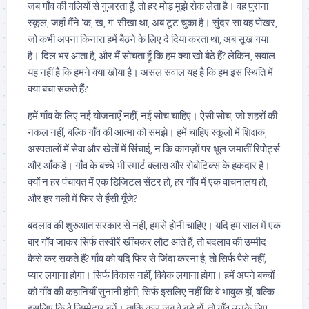
जब गाँव की गलियों से गुजरता हूँ, तो हर मोड़ मुझे रोक लेता है। वह पुराना
स्कूल, जहाँ मैंने ‘क, ख, ग’ सीखा था, अब टूट चुका है। सुंदर-सा वह पोखर,
जो कभी अपना किनारा हमें बैठने के लिए दे दिया करता था, अब सूख गया
है। दिल भर आता है, और मैं सोचता हूँ कि हम क्या खो बैठे हैं? लेकिन, सवाल
यह नहीं है कि हमने क्या खोया है। असल सवाल यह है कि हम इस स्थिति में
क्या बचा सकते हैं?
हमें गाँव के लिए नई योजनाएँ नहीं, नई सोच चाहिए। ऐसी सोच, जो शहरों की
नकल नहीं, बल्कि गाँव की आत्मा को समझे। हमें चाहिए स्कूलों में शिक्षक,
अस्पतालों में सेवा और खेतों में सिंचाई, न कि कागज़ों पर धूल जमातीं रिपोर्ट्स
और आँकड़ें। गाँव के बच्चे भी स्मार्ट क्लास और रोबोटिक्स के हकदार हैं।
क्यों न हर पंचायत में एक डिजिटल सेंटर हो, हर गाँव में एक वाचनालय हो,
और हर गली में फिर से हँसी गूँजे?
बदलाव की शुरुआत सरकार से नहीं, हमसे होनी चाहिए। यदि हम साल में एक
बार गाँव जाकर सिर्फ तस्वीरें खींचकर लौट आते हैं, तो बदलाव की उम्मीद
कैसे कर सकते हैं? गाँव को यदि फिर से जिंदा करना है, तो सिर्फ पैसे नहीं,
प्यार लगाना होगा। सिर्फ विकास नहीं, विवेक लगाना होगा। हमें अपने बच्चों
को गाँव की कहानियाँ सुनानी होंगी, सिर्फ इसलिए नहीं कि वे भावुक हों, बल्कि
इसलिए कि वे जिम्मेदार बनें। ताकि कल जब वे बड़े हों, तो गाँव उनके लिए