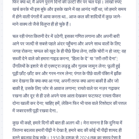
फिर क्या था, मैं अपने पुराने दिनों की उल्टी सैर पर चल पड़ा। लाखों रुपए
खर्च करके भी इस बुफे और इसके खाने में वह आनंद नहीं था, जो हमारे समय
में होने वाली पंगतों में आया करता था.. आज-कल की शादियों में कुछ जाने-
माने वाक्य तो जैसे विलुप्त ही हो चुके हैं।
चल रही पंगत कितनी देर में उठेगी, इसका गणित लगाना और अपनी बारी
आने पर जल्दी से सबसे पहले अंदर पहुँचना और अपने साथ वालों के लिए
जगह रोकना; चप्पल को खुद के ही पीछे छिपा लेना, ताकि चोरी न हो जाए; वह
सब्जी देने वाले को हमारा गाइड करना, “हिला के दे” या “तरी-तरी देना”;
उँगलियों के इशारे से दो एक्स्ट्रा लड्डू और गुलाब जामुन लेना; फूली हुई
पूड़ी छाँट-छाँट कर और गरम-गरम लेना; पंगत के पीछे वाली पंक्ति में झाँक
कर देखना कि क्या-क्या आ गया, अपनी तरफ क्या आना बाकी है और जो
बाकी है, उसके लिए जोर से आवाज लगाना; रायते वाले पर नज़र गढ़ाकर
रखना और दूर से ही उसे अपने पास आता देखकर फटाफट रायता पीकर
दोना खाली कर देना; चाहिए हमें, लेकिन फिर भी पास वाले रिश्तेदार की पत्तल
में जबरदस्ती पूड़ी रखवा देना..
कुछ भी कहो, हमारे दिनों की बात ही अलग थी। मेरा मानना है कि दुनिया में
‌जितना बदलाव हमारी पीढ़ी ने देखा है, हमारे बाद की कोई भी पीढ़ी शायद ही
इतने बदलाव देख सके। 1950 के दशक से 2024 तक का समय ऐसा है,