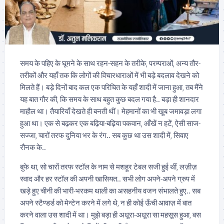
समय के पहिए के घूमने के साथ रहन-सहन के तरीके, परम्पराओं, अन्य तौर-
तरीकों और यहाँ तक कि लोगों की विचारधाराओं में भी बड़े बदलाव देखने को
मिलते हैं। बड़े दिनों बाद कल एक परिचित के यहाँ शादी में जाना हुआ, तब मैंने
यह बात गौर की, कि समय के साथ बहुत कुछ बदल गया है.. बड़ा ही शानदार
माहौल था। तैयारियाँ देखते ही बनती थीं। मेहमानों का भी खूब जमावड़ा लगा
हुआ था। एक से बढ़कर एक बढ़िया-बढ़िया पकवान, आँखें न हटें, ऐसी साज-
सज्जा, चारों तरफ दुनिया भर के रंग.. सब कुछ था उस शादी में, सिवाए
रौनक के..
बुफे था, सो चारों तरफ स्टॉल के नाम से मशहूर टेबल सजी हुई थीं, लज़ीज़
स्वाद और हर स्टॉल की अपनी खासियत.. सभी लोग अपने-अपने ग्रुप में
खड़े हुए चीनी की भारी-भरकम थाली का असहनीय वजन संभालते हुए.. सब
अपने स्टैण्डर्ड को मेन्टेन करने में लगे थे, न ही कोई ऊँची आवाज़ में बात
करने वाला उस शादी में था। मुझे बड़ा ही अधूरा-अधूरा सा महसूस हुआ, बस