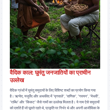
वैदिक काल: घुमंतु जनजातियों का प्राचीन
उल्लेख
वैदिक ग्रंथों में घुमंतु समुदायों के लिए विशिष्ट शब्दों का प्रयोग किया गया
है। ऋग्वेद, यजुर्वेद और अथर्ववेद में “मृगवाले”, “वाणिक”, “गवयन”, “मेधवी”,
“राब्धि” और “किकट” जैसे नामों का उल्लेख मिलता है। ये नाम ऐसे समुदायों
को दर्शाते हैं जो घूमते रहते थे, प्रकृति पर निर्भर थे और अपनी आजीविका के