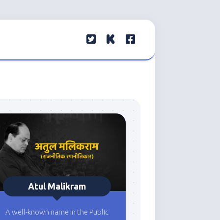
Atul Malikram
A well-known name in the Public