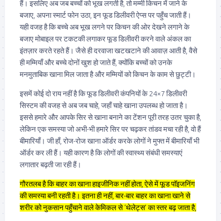
हैं। इसलिए अब जब बच्चों को भूख लगती है, तो मम्मी किचन में जाने के
बजाए, अपना स्मार्ट फोन उठा, इन फूड डिलीवरी ऐप्स पर पहुँच जाती हैं।
यही वजह है कि बच्चे अब भूख लगने पर किचन की ओर देखने लगाने के
बजाए मोबाइल पर टकटकी लगाकर फूड डिलीवरी करने वाले अंकल का
इंतज़ार करते रहते हैं। जैसे ही दरवाजा खटखटाने की आवाज़ आती है, वैसे
ही मम्मियाँ और बच्चे दोनों खुश हो जाते हैं, क्योंकि बच्चों को उनके
मनमुताबिक खाना मिल जाता है और मम्मियों को किचन के काम से छुट्टी।
इसमें कोई दो राय नहीं है कि फूड डिलीवरी कंपनियों के 24×7 डिलीवरी
सिस्टम की वजह से अब जब चाहे, जहाँ चाहे खाना उपलब्ध हो जाता है।
इससे हमारे और आपके सिर से खाना बनाने का टेंशन पूरी तरह उतर चुका है,
लेकिन एक समस्या जो अभी-भी हमारे सिर पर चढ़कर तांडव मचा रही है, वो हैं
बीमारियाँ। जी हाँ, रोज-रोज खाना ऑर्डर करके लोगों ने मुफ्त में बीमारियाँ भी
ऑर्डर कर ली हैं। यही कारण है कि लोगों की स्वास्थ्य संबंधी समस्याएं
लगातार बढ़ती जा रही हैं।
गौरतलब है कि बाहर का खाना हाइजीनिक नहीं होता, ऐसे में फूड पाॅइजनिंग
की समस्या बनी रहती है। इतना ही नहीं, बार-बार बाहर का खाना खाने से
शरीर को नुकसान पहुँचाने वाले केमिकल से ‘थेलेट्स’ का स्तर बढ़ जाता है,