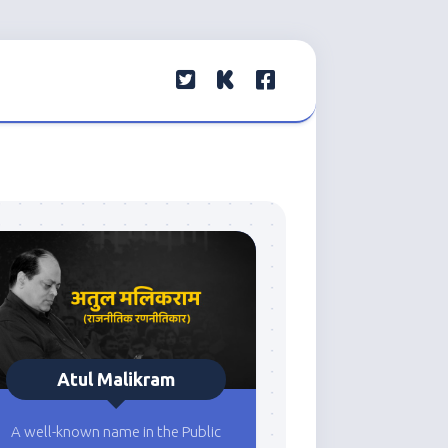
Atul Malikram
A well-known name in the Public