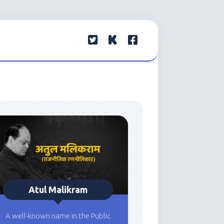
Atul Malikram
A well-known name in the Public