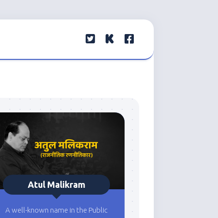
Atul Malikram
A well-known name in the Public