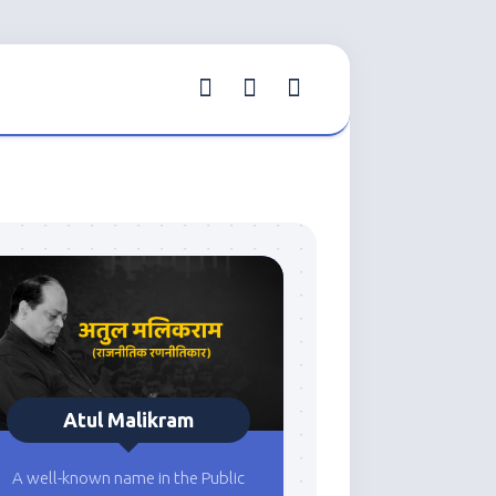
Atul Malikram
A well-known name in the Public