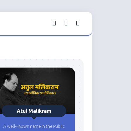
Atul Malikram
A well-known name in the Public