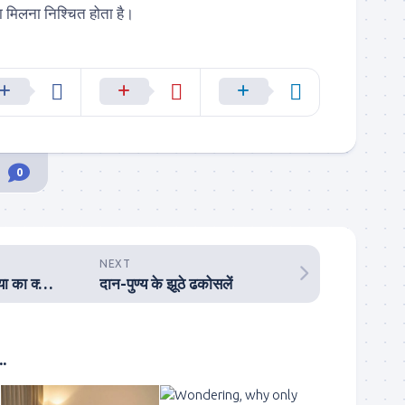
ा मिलना निश्चित होता है।
0
NEXT
अपना दाम खोटा, परखैया का क्या दोष..?
दान-पुण्य के झूठे ढकोसलें
.