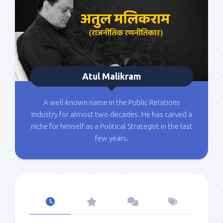
Atul Malikram
A well-known name in the Public Relations
industry for almost two decades. He has carved a
niche for himself as a Political Strategist in the last
few years.