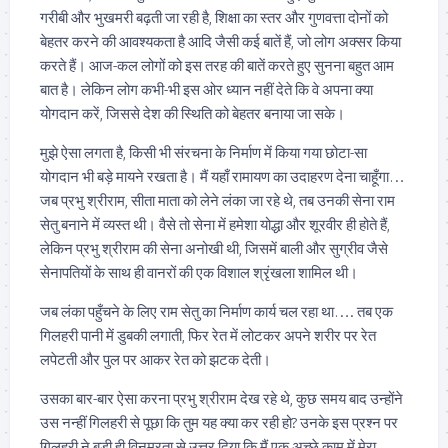
गरीबी और भुखमरी बढ़ती जा रही है, शिक्षा का स्तर और गुणवत्ता दोनों को
बेहतर करने की आवश्यकता है आदि जैसी कई बातें हैं, जो लोग अक्सर किया
करते हैं। आज-कल लोगों को इस तरह की बातें करते हुए सुनना बहुत आम
बात है। लेकिन लोग कभी-भी इस ओर ध्यान नहीं देते कि वे अपना क्या
योगदान करें, जिससे देश की स्थिति को बेहतर बनाया जा सके।
मुझे ऐसा लगता है, किसी भी संरचना के निर्माण में किया गया छोटा-सा
योगदान भी बड़े मायने रखता है। मैं यहाँ रामायण का उदाहरण देना चाहूँगा…
जब प्रभु श्रीराम, सीता माता को लेने लंका जा रहे थे, तब उनकी सेना राम
सेतु बनाने में व्यस्त थी। वैसे तो सेना में हमेशा योद्धा और शूरवीर ही होते हैं,
लेकिन प्रभु श्रीराम की सेना अनोखी थी, जिसमें बाली और सुग्रीव जैसे
सेनापतियों के साथ ही वानरों की एक विशाल श्रृंखला शामिल थी।
जब लंका पहुँचने के लिए राम सेतु का निर्माण कार्य चल रहा था…. तब एक
गिलहरी पानी में डुबकी लगाती, फिर रेत में लोटकर अपने शरीर पर रेत
लपेटती और पुल पर आकर रेत को झटक देती।
उसका बार-बार ऐसा करना प्रभु श्रीराम देख रहे थे, कुछ समय बाद उन्होंने
उस नन्हीं गिलहरी से पूछा कि तुम यह क्या कर रही हो? उनके इस प्रश्न पर
गिलहरी ने बड़ी ही विनम्रता से उत्तर दिया कि मैं एक अच्छे काम में मेरा