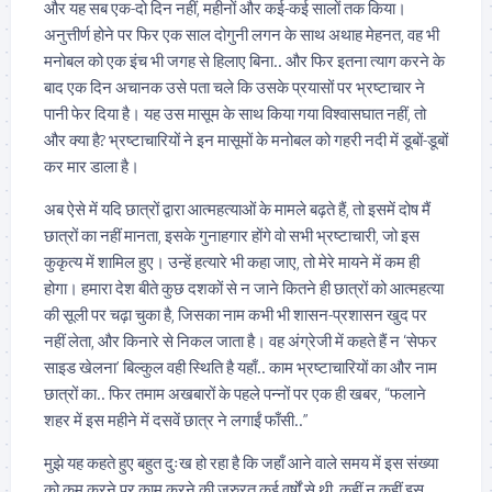
और यह सब एक-दो दिन नहीं, महीनों और कई-कई सालों तक किया।
अनुत्तीर्ण होने पर फिर एक साल दोगुनी लगन के साथ अथाह मेहनत, वह भी
मनोबल को एक इंच भी जगह से हिलाए बिना.. और फिर इतना त्याग करने के
बाद एक दिन अचानक उसे पता चले कि उसके प्रयासों पर भ्रष्टाचार ने
पानी फेर दिया है। यह उस मासूम के साथ किया गया विश्वासघात नहीं, तो
और क्या है? भ्रष्टाचारियों ने इन मासूमों के मनोबल को गहरी नदी में डूबों-डूबों
कर मार डाला है।
अब ऐसे में यदि छात्रों द्वारा आत्महत्याओं के मामले बढ़ते हैं, तो इसमें दोष मैं
छात्रों का नहीं मानता, इसके गुनाहगार होंगे वो सभी भ्रष्टाचारी, जो इस
कुकृत्य में शामिल हुए। उन्हें हत्यारे भी कहा जाए, तो मेरे मायने में कम ही
होगा। हमारा देश बीते कुछ दशकों से न जाने कितने ही छात्रों को आत्महत्या
की सूली पर चढ़ा चुका है, जिसका नाम कभी भी शासन-प्रशासन खुद पर
नहीं लेता, और किनारे से निकल जाता है। वह अंग्रेजी में कहते हैं न ‘सेफर
साइड खेलना’ बिल्कुल वही स्थिति है यहाँ.. काम भ्रष्टाचारियों का और नाम
छात्रों का.. फिर तमाम अखबारों के पहले पन्नों पर एक ही खबर, “फलाने
शहर में इस महीने में दसवें छात्र ने लगाईं फाँसी..”
मुझे यह कहते हुए बहुत दुःख हो रहा है कि जहाँ आने वाले समय में इस संख्या
को कम करने पर काम करने की जरुरत कई वर्षों से थी, कहीं न कहीं इस