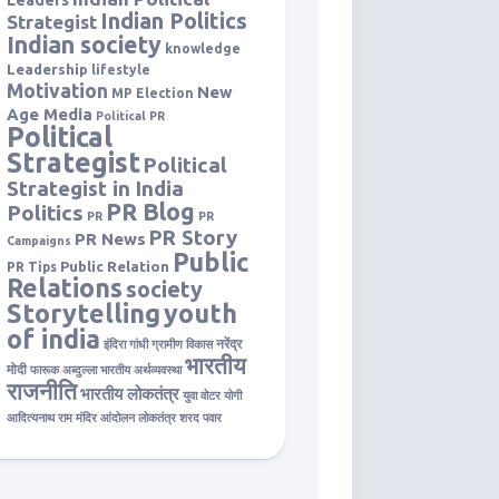
Leaders
Indian Politics
Strategist
Indian society
knowledge
Leadership
lifestyle
Motivation
New
MP Election
Age Media
Political PR
Political
Strategist
Political
Strategist in India
PR Blog
Politics
PR
PR
PR Story
PR News
Campaigns
Public
Public Relation
PR Tips
Relations
society
Storytelling
youth
of india
नरेंद्र
इंदिरा गांधी
ग्रामीण विकास
भारतीय
मोदी
फारूक अब्दुल्ला
भारतीय अर्थव्यवस्था
राजनीति
भारतीय लोकतंत्र
युवा वोटर
योगी
आदित्यनाथ
राम मंदिर आंदोलन
लोकतंत्र
शरद पवार