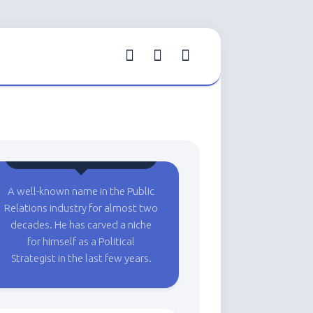
Atul Malikram
A well-known name in the Public
Relations industry for almost two
decades. He has carved a niche
for himself as a Political
Strategist in the last few years.