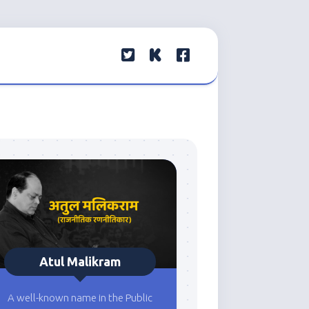
Atul Malikram
A well-known name in the Public