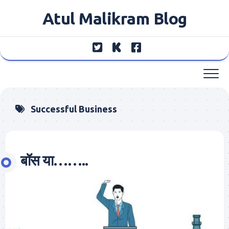
Skip
Atul Malikram Blog
to
content
Successful Business
बॉस या……..