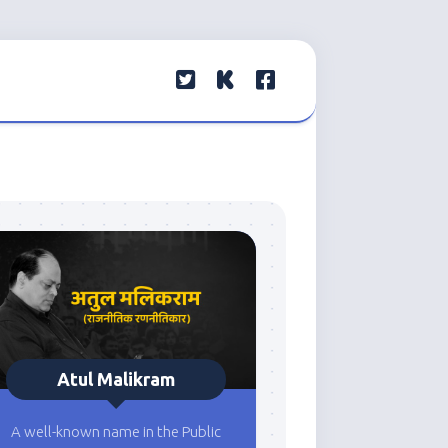
Atul Malikram
A well-known name in the Public