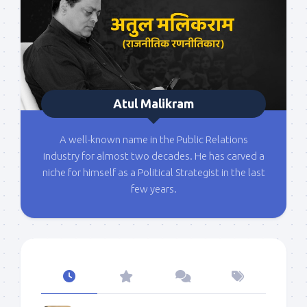
Atul Malikram
A well-known name in the Public Relations
industry for almost two decades. He has carved a
niche for himself as a Political Strategist in the last
few years.