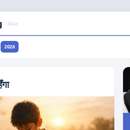
g
Dil se
2026
ँगा