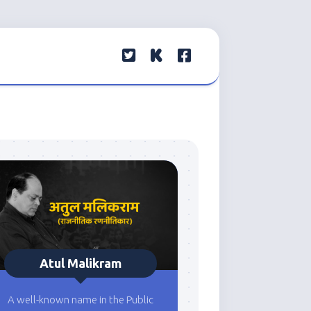
Atul Malikram
A well-known name in the Public