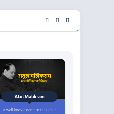
Atul Malikram
A well-known name in the Public