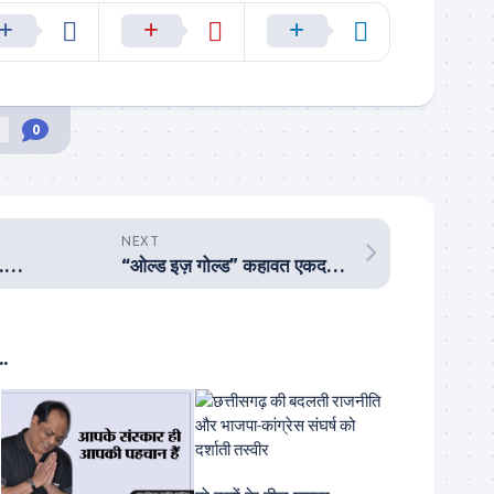
6
0
NEXT
त……
“ओल्ड इज़ गोल्ड” कहावत एकदम खरी
.