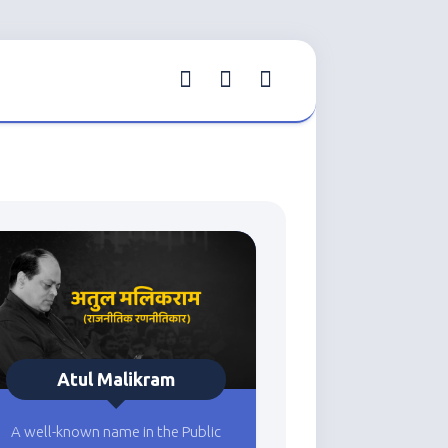
Atul Malikram
A well-known name in the Public