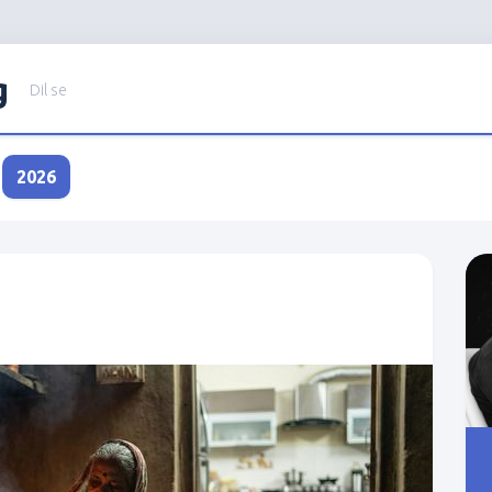
g
Dil se
2026