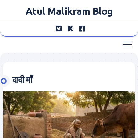
Skip
Atul Malikram Blog
to
content
दादी माँ