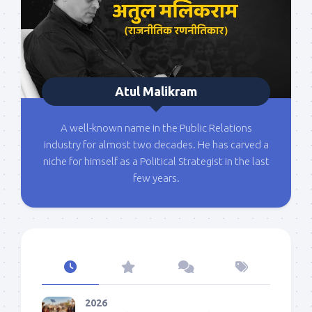
Atul Malikram
A well-known name in the Public Relations
industry for almost two decades. He has carved a
niche for himself as a Political Strategist in the last
few years.
2026