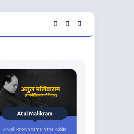
Atul Malikram
A well-known name in the Public