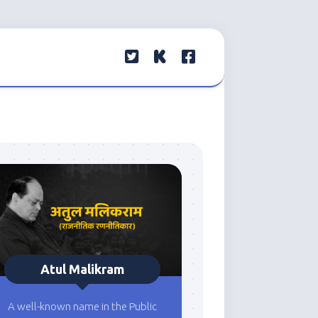
Atul Malikram
A well-known name in the Public