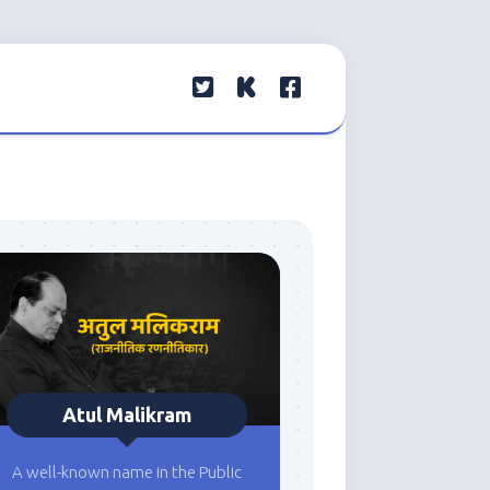
Atul Malikram
A well-known name in the Public